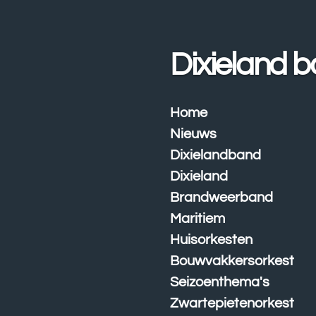
Ga
direct
naar
Dixieland 
de
hoofdinhoud
Home
Nieuws
Dixielandband
Dixieland
Brandweerband
Maritiem
Huisorkesten
Bouwvakkersorkest
Seizoenthema's
Zwartepietenorkest