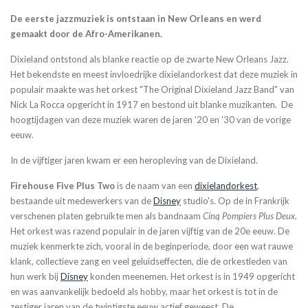
De eerste jazzmuziek is ontstaan in New Orleans en werd
gemaakt door de Afro-Amerikanen.
Dixieland ontstond als blanke reactie op de zwarte New Orleans Jazz.
Het bekendste en meest invloedrijke dixielandorkest dat deze muziek in
populair maakte was het orkest "The Original Dixieland Jazz Band" van
Nick La Rocca opgericht in 1917 en bestond uit blanke muzikanten. De
hoogtijdagen van deze muziek waren de jaren '20 en '30 van de vorige
eeuw.
In de vijftiger jaren kwam er een heropleving van de Dixieland.
Firehouse Five Plus Two
is de naam van een
dixielandorkest
,
bestaande uit medewerkers van de
Disney
studio's. Op de in Frankrijk
verschenen platen gebruikte men als bandnaam
Cinq Pompiers Plus Deux
.
Het orkest was razend populair in de jaren vijftig van de 20e eeuw. De
muziek kenmerkte zich, vooral in de beginperiode, door een wat rauwe
klank, collectieve zang en veel geluidseffecten, die de orkestleden van
hun werk bij
Disney
konden meenemen. Het orkest is in 1949 opgericht
en was aanvankelijk bedoeld als hobby, maar het orkest is tot in de
zestiger jaren van de twintigste eeuw actief geweest. De