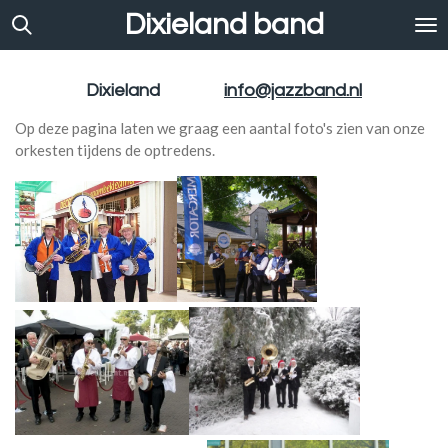
Dixieland band
Ga
direct
naar
de
Dixieland
info@jazzband.nl
hoofdinhoud
Op deze pagina laten we graag een aantal foto's zien van onze
orkesten tijdens de optredens.