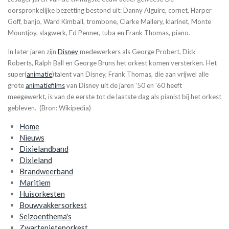
oorspronkelijke bezetting bestond uit: Danny Alguire, cornet, Harper
Goff, banjo, Ward Kimball, trombone, Clarke Mallery, klarinet, Monte
Mountjoy, slagwerk, Ed Penner, tuba en Frank Thomas, piano.
In later jaren zijn
Disney
medewerkers als George Probert, Dick
Roberts, Ralph Ball en George Bruns het orkest komen versterken. Het
super(
animatie
)talent van Disney, Frank Thomas, die aan vrijwel alle
grote
animatiefilms
van Disney uit de jaren '50 en '60 heeft
meegewerkt, is van de eerste tot de laatste dag als pianist bij het orkest
gebleven. (Bron: Wikipedia)
Home
Nieuws
Dixielandband
Dixieland
Brandweerband
Maritiem
Huisorkesten
Bouwvakkersorkest
Seizoenthema's
Zwartepietenorkest