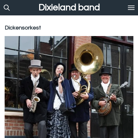
Dixieland band
Ga
direct
naar
de
Dickensorkest
hoofdinhoud